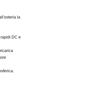
ll'osteria la
i rapidi DC e
ricarica
tore
osferica.