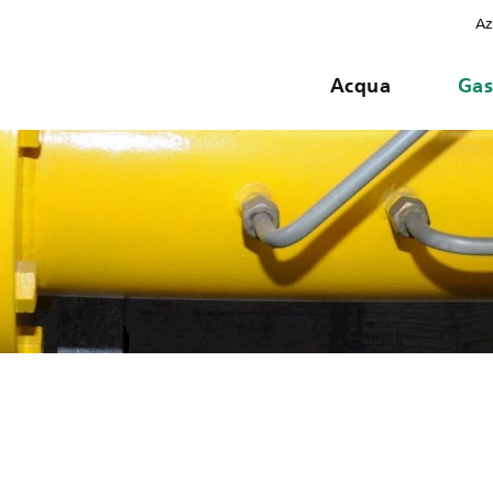
Az
Acqua
Ga